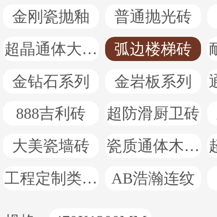
金刚瓷抛釉
普通抛光砖
超晶通体大理石
弧边楼梯砖
金钻石系列
金岩板系列
888吉利砖
超防滑厨卫砖
大美瓷墙砖
瓷质通体木纹砖
工程定制类产品
AB浩瀚连纹