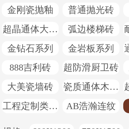
金刚瓷抛釉
普通抛光砖
超晶通体大理石
弧边楼梯砖
金钻石系列
金岩板系列
888吉利砖
超防滑厨卫砖
大美瓷墙砖
瓷质通体木纹砖
工程定制类产品
AB浩瀚连纹